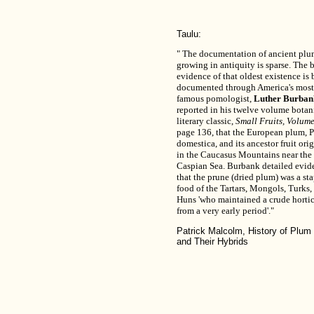
Taulu:
" The documentation of ancient plu
growing in antiquity is sparse. The 
evidence of that oldest existence is 
documented through America's most
famous pomologist,
Luther Burban
reported in his twelve volume botan
literary classic,
Small Fruits, Volume
page 136, that the European plum, 
domestica, and its ancestor fruit ori
in the Caucasus Mountains near the
Caspian Sea. Burbank detailed evid
that the prune (dried plum) was a st
food of the Tartars, Mongols, Turks,
Huns 'who maintained a crude hortic
from a very early period'."
Patrick Malcolm, History of Plum 
and Their Hybrids