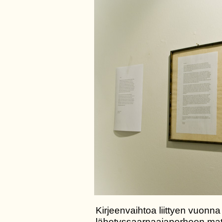
Kirjeenvaihtoa liittyen vuo
lähetyssaarnaajaperheen mat