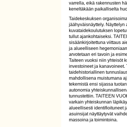
varrella, eikä rakennusten h
keneltäkään paikalliselta h
Taidekeskuksen organisoima 
jäähyväisnäyttely. Näyttelyn 
kuvataidekoulutuksen lopetus
tullut ajankohtaiseksi. TAIT
sisäänkirjoitettuna viittaus 
ja alueelliseen hegemoniaan:
arvotetaan eri tavoin ja esim
Taiteen vuoksi niin yhteisöt k
investoineet ja kanavoineet
taidehistoriallinen tunnuslau
mahdollisena muistumana ajalt
tekemistä ensi sijassa tuotan
autonomia yhteiskunnallisen
tunnustettiin. TAITEEN VUOKS
varkain yhteiskunnan läpikäyv
alueellisesti identifioituneet 
asuinsijat näyttäytyvät vaihde
massoina ja toimintoina.