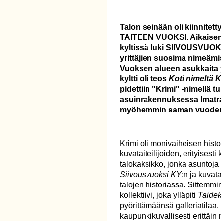
Talon seinään oli kiinnitetty
TAITEEN VUOKSI. Aikaisemm
kyltissä luki SIIVOUSVUOKS
yrittäjien suosima nimeämis
Vuoksen alueen asukkaita 
kyltti oli teos
Koti nimeltä K
pidettiin "Krimi" -nimellä 
asuinrakennuksessa Imatrall
myöhemmin saman vuoden
Krimi oli monivaiheisen his
kuvataiteilijoiden, erityisest
talokaksikko, jonka asuntoja 
Siivousvuoksi KY
:n ja kuvat
talojen historiassa. Sittemmin
kollektiivi, joka ylläpiti
Taidek
pyörittämäänsä galleriatilaa. M
kaupunkikuvallisesti erittäin